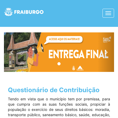
Toggl
navig
Anterior
Próx
Questionário de Contribuição
T
endo em vista que o município tem por premissa, para
que cumpra com as suas funções sociais, propiciar à
população o exercício de seus direitos básicos: moradia,
transporte público, saneamento básico, saúde, educação,